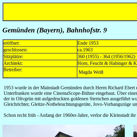
Gemünden (Bayern), Bahnhofstr. 9
eröffnet:
Ende 1953
geschlossen:
ca.1963
Sitzplätze:
360 (1955) - 364 (1956/1962)
Architekt:
Horn, Feucht & Habinger & Ka
Betreiber:
Magda Weiß
1953 wurde in der Mainstadt Gemünden durch Herrn Richard Ebert ein 
Unterfranken wurde eine CinemaScope-Bühne eingebaut. Über einem 
der in Olivgrün mit aufgedruckten goldenen Sternchen ausgeführt wu
Gleichrichter, Gleitze-Notbeleuchtungsgeräte, Jovo-Vorhangszüge un
Schon recht früh - Anfang der 1960er-Jahre, verlor die Kleinstadt ihr