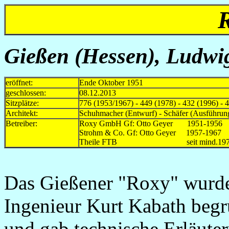
Gießen (Hessen), Ludwig
eröffnet:
Ende Oktober 1951
geschlossen:
08.12.2013
Sitzplätze:
776 (1953/1967) - 449 (1978) - 432 (1996) - 
Architekt:
Schuhmacher (Entwurf) - Schäfer (Ausführun
Betreiber:
Roxy GmbH Gf: Otto Geyer 1951-1956
Strohm & Co. Gf: Otto Geyer 1957-19
Theile FTB seit mind.197
Das Gießener "Roxy" wurde
Ingenieur Kurt Kabath begr
und gab technische Erläute