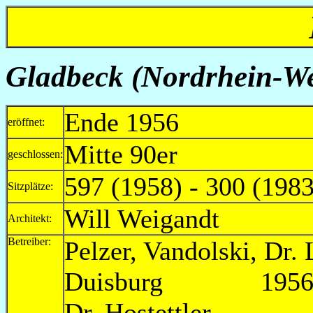
Gladbeck (Nordrhein-West
Ende 1956
eröffnet:
Mitte 90er
geschlossen:
597 (1958) - 300 (1983
Sitzplätze:
Will Weigandt
Architekt:
Betreiber:
Pelzer, Vandolski, Dr.
Duisburg 1956-
Dr. Hostettler