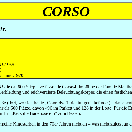
CORSO
tr.
3-1965
6
ind.1970
3 die ca. 600 Sitzplätze fassende Corso-Filmbühne der Familie Meu
kleidung und reichverzierte Beleuchtungskörper, die einen festlichen
ße (dort, wo sich heute „Conrads-Einrichtungen“ befindet) – das ebenf
r als 600 Plätze, davon 496 im Parkett und 128 in der Loge. Für die Er
n Hit „Pack die Badehose ein“ zum Besten.
ine Kinosterben in den 70er Jahren nicht an – was nicht zuletzt an d