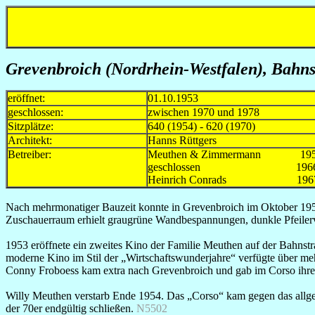
Grevenbroich (Nordrhein-Westfalen), Bahns
eröffnet:
01.10.1953
geschlossen:
zwischen 1970 und 1978
Sitzplätze:
640 (1954) - 620 (1970)
Architekt:
Hanns Rüttgers
Betreiber:
Meuthen & Zimmermann 195
geschlossen 196
Heinrich Conrads 1967-m
Nach mehrmonatiger Bauzeit konnte in Grevenbroich im Oktober 195
Zuschauerraum erhielt graugrüne Wandbespannungen, dunkle Pfeilerver
1953 eröffnete ein zweites Kino der Familie Meuthen auf der Bahnstra
moderne Kino im Stil der „Wirtschaftswunderjahre“ verfügte über meh
Conny Froboess kam extra nach Grevenbroich und gab im Corso ihre
Willy Meuthen verstarb Ende 1954. Das „Corso“ kam gegen das allgeme
der 70er endgültig schließen.
N5502