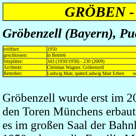
GRÖBEN -
Gröbenzell (Bayern), Pu
eröffnet:
1950
geschlossen:
in Betrieb
Sitzplätze:
343 (1950/1958) - 230 (2009)
Architekt:
Christian Wagner. Gröbenzell
Betreiber:
Ludwig Mair, späterLudwig Mair Erben se
Gröbenzell wurde erst im 2
den Toren Münchens erbaut
es im großen Saal der Bahnh