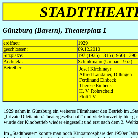
STADTTHEATE
Günzburg (Bayern), Theaterplatz 1
eröffnet:
1929
geschlossen:
09.12.2010
Sitzplätze:
197 (1935) - 315 (1950) - 390
Architekt:
Schinkmann (Umbau 1952)
Betreiber:
Josef Kirchmayr
Alfred Landauer, Dillingen
Ferdinand Einbeck
Therese Einbeck
H. V. Rohrscheid
Flott TV
1929 nahm in Günzburg ein weiteres Filmtheater den Betrieb im „Stad
„Private Dilettanten-Theatergesellschaft“ und viele kurzzeitig hier
wurde der Kinobetrieb wieder eingestellt und erst nach dem 2. Welt
Im „Stadttheater“ konnte man noch Kinoatmosphäre der 1950er Jahre