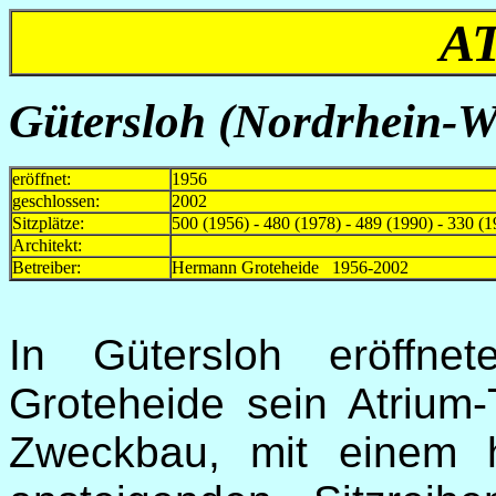
A
Gütersloh
(Nordrhein-We
eröffnet:
1956
geschlossen:
2002
Sitzplätze:
500 (1956) - 480 (1978) - 489 (1990) - 330 (1
Architekt:
Betreiber:
Hermann Groteheide 1956-2002
In Gütersloh eröffne
Groteheide sein Atrium-
Zweckbau, mit einem 