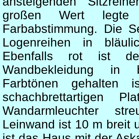
ansteigenden Sitzreih
großen Wert legte
Farbabstimmung. Die Ses
Logenreihen in bläuli
Ebenfalls rot ist d
Wandbekleidung in b
Farbtönen gehalten 
schachbrettartigen Pl
Wandarmleuchter str
Leinwand ist 10 m breit 
ist das Haus mit der Ask