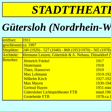
STADTTHEATE
Gütersloh
(Nordrhein-We
eröffnet:
1911
geschlossen:
ca. 1997
Sitzplätze:
240 (1920) - 527 (1040) - 868 (1953/1970) - 565 (1978)
Architekt:
Hermann Lenzen, Gütersloh & A. Nehaus, Düsseldorf 
Betreiber:
Heinrich Friekel
1917
Stratemann
1918
Thies, Hannover
1919
L1
Max Lehmann
1919-19
Wilhelm Kirch
1927-19
Max Mayen
1930-19
Gertrud Hayen
1951-min
Gütersloher Lichtspieltheater FTB
mind.196
Groteheide FTB
1978-ca.