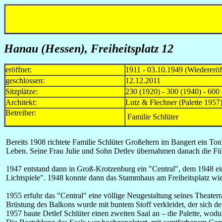
Hanau (Hessen)
, Freiheitsplatz 12
eröffnet:
1911 - 03.10.1949 (Wiedererö
geschlossen:
12.12.2011
Sitzplätze:
230 (1920) - 300 (1940) - 600
Architekt:
Lutz & Flechner (Palette 1957
Betreiber:
Familie Schlüter
Bereits 1908 richtete Familie Schlüter Großeltern im Bangert ein To
Leben. Seine Frau Julie und Sohn Detlev übernahmen danach die Füh
1947 entstand dann in Groß-Krotzenburg ein "Central", dem 1948 ein
Lichtspiele". 1948 konnte dann das Stammhaus am Freiheitsplatz wi
1955 erfuhr das "Central" eine völlige Neugestaltung seines Theater
Brüstung des Balkons wurde mit buntem Stoff verkleidet, der sich 
1957 baute Detlef Schlüter einen zweiten Saal an – die Palette, wo