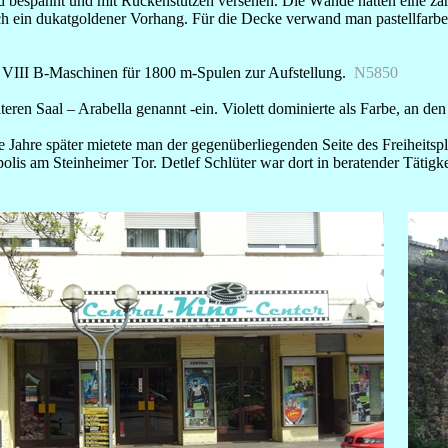
 bespannt und mit Rückenstützen versehen. Die Wände hatten eine zart
ein dukatgoldener Vorhang. Für die Decke verwand man pastellfarben 
VIII B-Maschinen für 1800 m-Spulen zur Aufstellung.
N5850
ren Saal – Arabella genannt -ein. Violett dominierte als Farbe, an 
 Jahre später mietete man der gegenüberliegenden Seite des Freiheitspla
s am Steinheimer Tor. Detlef Schlüter war dort in beratender Tätigkei