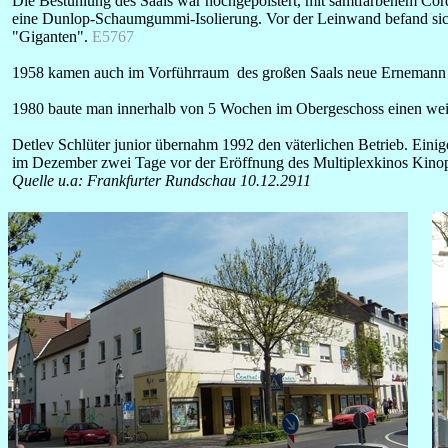
Die Bestuhlung des Saals war hochgepolstert, mit samtfarbenem Cord
eine Dunlop-Schaumgummi-Isolierung. Vor der Leinwand befand sich 
"Giganten".
E5767
1958 kamen auch im Vorführraum des großen Saals neue Ernemann 
1980 baute man innerhalb von 5 Wochen im Obergeschoss einen weite
Detlev Schlüter junior übernahm 1992 den väterlichen Betrieb. Einige
im Dezember zwei Tage vor der Eröffnung des Multiplexkinos Kinopoli
Quelle u.a: Frankfurter Rundschau 10.12.2911