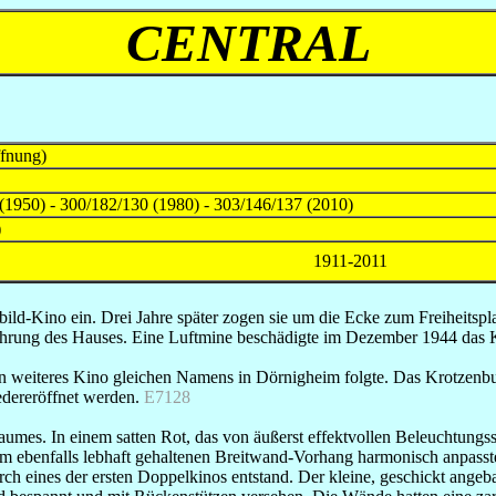
CENTRAL
ffnung)
 (1950) - 300/182/130 (1980) - 303/146/137 (2010)
)
1911-2011
nbild-Kino ein. Drei Jahre später zogen sie um die Ecke zum Freiheits
rung des Hauses. Eine Luftmine beschädigte im Dezember 1944 das Kino
 weiteres Kino gleichen Namens in Dörnigheim folgte. Das Krotzenburge
edereröffnet werden.
E7128
raumes. In einem satten Rot, das von äußerst effektvollen Beleuchtung
dem ebenfalls lebhaft gehaltenen Breitwand-Vorhang harmonisch anpas
durch eines der ersten Doppelkinos entstand. Der kleine, geschickt an