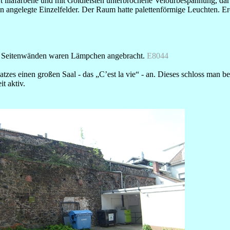
 lilafarbene und mit Goldleisten unterbrochene Velourbespannung, dar
angelegte Einzelfelder. Der Raum hatte palettenförmige Leuchten. Er
den Seitenwänden waren Lämpchen angebracht.
E8044
tzes einen großen Saal - das „C’est la vie“ - an. Dieses schloss man b
t aktiv.