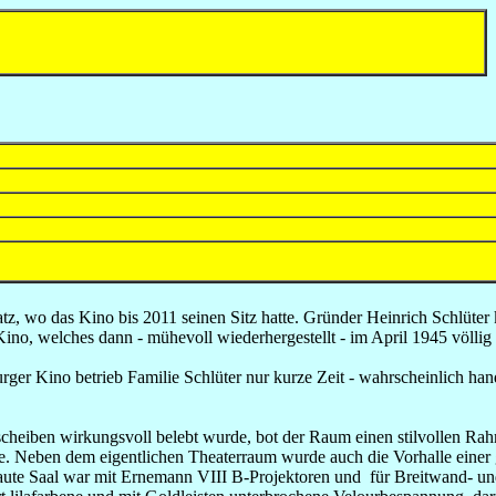
platz, wo das Kino bis 2011 seinen Sitz hatte. Gründer Heinrich Schlü
, welches dann - mühevoll wiederhergestellt - im April 1945 völlig 
r Kino betrieb Familie Schlüter nur kurze Zeit - wahrscheinlich hand
sscheiben wirkungsvoll belebt wurde, bot der Raum einen stilvollen Ra
ste. Neben dem eigentlichen Theaterraum wurde auch die Vorhalle eine
gebaute Saal war mit Ernemann VIII B-Projektoren und für Breitwand- 