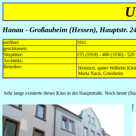
U
Hanau - Großauheim (Hessen)
, Hauptstr. 
eröffnet:
1911
geschlossen:
Sitzplätze:
155 (1918) - 480 (1936) - 520
Architekt:
Betreiber:
Heinrich, später Wilhelm Kle
Maria Nack, Griesheim
Sehr lange existierte dieses Kino in der Hauptstraße. Noch heute (