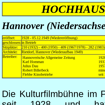
HOCHHAUS 
Hannover (Niedersachse
eröffnet:
1928 - 05.12.1949 (Wiedereröffnung)
geschlossen:
in Betrieb
Sitzplätze:
210 (1932) - 400 (1950) - 409 (1967/1978) - 282 (1983)
Architekt:
Rietdorf, Hannover (Wiederaufbau 1949)
Betreiber:
Hannoverische Allgemeine Zeitung
192
Karl Homman
193
Julius Dau
195
Robert Billerbeck
min
Flebbe Kinobetriebe
seit
Die Kulturfilmbühne im 
seit 1928 und hat