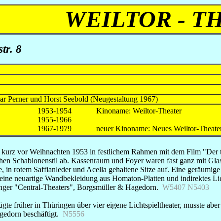
WEILTOR - T
tr. 8
ar Perner und Horst Seebold (Neugestaltung 1967)
1953-1954
Kinoname: Weiltor-Theater
1955-1966
1967-1979
neuer Kinoname: Neues Weiltor-Theate
e kurz vor Weihnachten 1953 in festlichem Rahmen mit dem Film "Der
lichen Schablonenstil ab. Kassenraum und Foyer waren fast ganz mit G
 in rotem Saffianleder und Acella gehaltene Sitze auf. Eine geräumige
e neuartige Wandbekleidung aus Homaton-Platten und indirektes Lich
nger "Central-Theaters", Borgsmüller & Hagedorn.
W5407 N5403
ügte früher in Thüringen über vier eigene Lichtspieltheater, musste abe
gedorn beschäftigt.
N5556