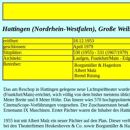
Hattingen (Nordrhein-Westfalen), Große Weils
eröffnet:
18.12.1953
geschlossen:
April 1979
Sitzplätze:
530 (1955) - 531 (1967/1979)
Architekt:
Laufgen, Frankfurt/Main - Edg
Betreiber:
Borgsmüller & Hagedorn
Albert Malz
Bernd Rüsing
Das am Reschop in Hattingen gelegene neue Lichtspieltheater wurd
(Frankfurt/Main) errichtet, wich völlig von dem bisher meistens üb
Meter Breite und 8 Meter Höhe. Das Innere wies 570 hochgepolsterte,
CinemaScope-Vorführungen vorgesehen. Der Zuschauerraum besaß ein
Ernemann IX Maschinen. Erster Pächter waren die Inhaber des Hatt
i
1955 trat mit Albert Malz ein neuer Pächter auf den Plan. Dieser verf
bei den Theaterfirmen Heukeshoven & Co. sowie Borgsmüller & Ha