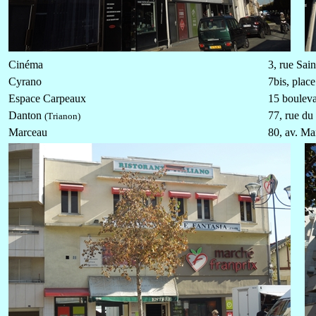
Cinéma
3, rue Sai
Cyrano
7bis, plac
Espace Carpeaux
15 bouleva
Danton
77, rue d
(Trianon)
Marceau
80, av. Ma