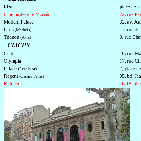
Ideal
place de l
Cinema Jeanne Moreau
22, rue Pa
Modern Palace
32, av. Jea
Paris
12, rue de
(Médicis)
Trianon
3, rue Cha
(Avia)
CLICHY
Celtic
19, rue Ma
Olympia
17, rue Ch
Palace
7, place d
(Excelsior)
Regent
35, bd. Je
(Casino Pathé)
Rutebeuf
16-18, all