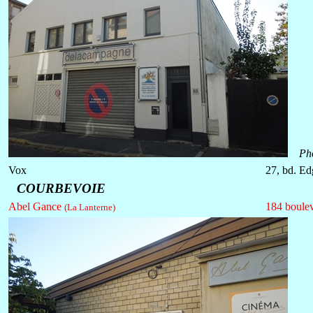
Ph
Vox
27, bd. Ed
COURBEVOIE
Abel Gance
184 boulev
(La Lanterne)