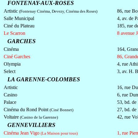
FONTENAY-AUX-ROSES
Artistic
86, rue Bo
(Fontenay Cinéma, Devezy, Cinéma des Roses)
Salle Municipal
4, av. de P
Ciné du Plateau
185, rue d
Le Scarron
8 avenue J
GARCHES
Cinéma
164, Gran
Ciné Garches
86, Grand
Olympia
4, rue At
Select
3, av. H. 
LA GARENNE-COLOMBES
Artistic
16, rue Du
Casino
6, rue Dum
Palace
53, bd. de
Cinéma du Rond Point
27, bd. de
(Ciné Bonnet)
Voltaire
42, rue Vol
(Casino de la Garenne)
GENNEVILLIERS
Cinéma Jean Vigo
1, rue Pie
(La Maison pour tous)