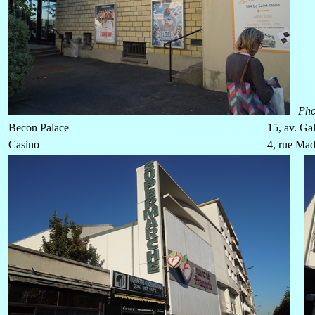
Pho
Becon Palace
15, av. Gal
Casino
4, rue Mad