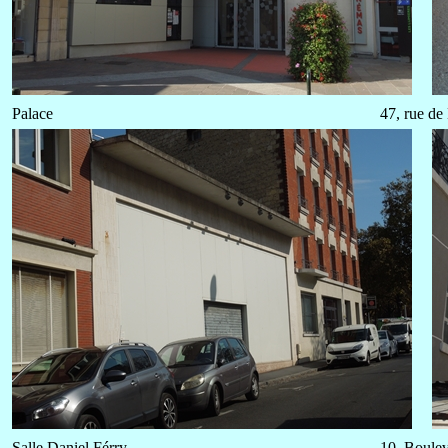
Palace
47, rue de
Salle Daniel Férry
10, Boule