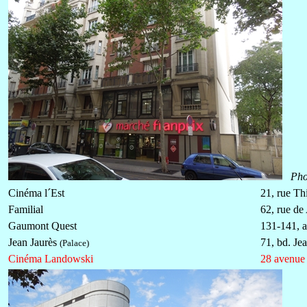
Pho
Cinéma l´Est
21, rue Th
Familial
62, rue de
Gaumont Quest
131-141, 
Jean Jaurès
71, bd. Je
(Palace)
Cinéma Landowski
28 avenue