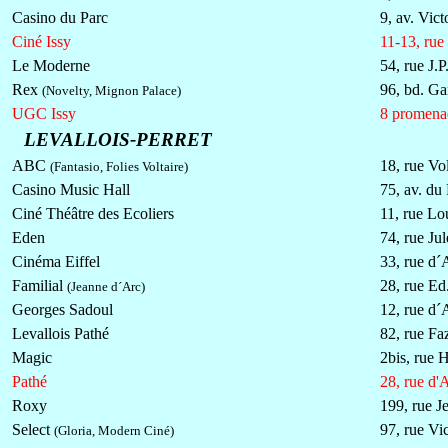
Casino du Parc
9, av. Vic
Ciné Issy
11-13, rue
Le Moderne
54, rue J.
Rex
96, bd. G
(Novelty, Mignon Palace)
UGC Issy
8 promena
LEVALLOIS-PERRET
ABC
18, rue Vol
(Fantasio, Folies Voltaire)
Casino Music Hall
75, av. du
Ciné Théâtre des Ecoliers
11, rue Lo
Eden
74, rue Ju
Cinéma Eiffel
33, rue d´
Familial
28, rue Ed.
(Jeanne d´Arc)
Georges Sadoul
12, rue d´
Levallois Pathé
82, rue Faz
Magic
2bis, rue 
Pathé
28, rue d'
Roxy
199, rue J
Select
97, rue Vi
(Gloria, Modern Ciné)