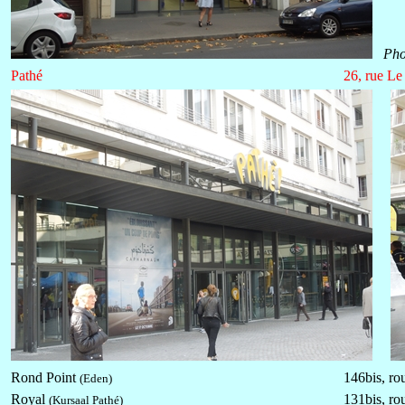
Pho
Pathé
26, rue Le
Rond Point
146bis, ro
(Eden)
Royal
131bis, ro
(Kursaal Pathé)