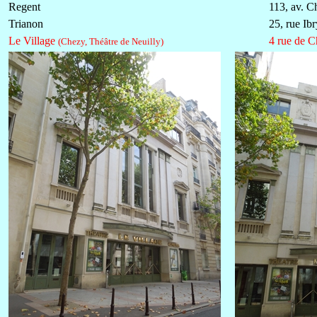
Regent
113, av. C
Trianon
25, rue Ibr
Le Village
4 rue de 
(Chezy, Théâtre de Neuilly)