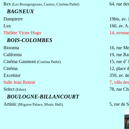
Rex
64, rue de
(Les Bourguignons, Casino, Cinéma Pathé)
BAGNEUX
Dampierre
19bis, av. 
Lux
160, av. A
Théâtre Victor Hugo
14, avenu
BOIS-COLOMBES
Biorama
16, rue Me
California
19, rue Ra
Cinéma Gaumont
15, rue d´
(Cinéma Pathé)
Cinéma
12, place 
Excelsior
359, av. d
Salle Jean Renoir
7, villa d
Select
78, rue Ch
(Eden)
BOULOGNE-BILLANCOURT
Artistic
5, rue de S
(Mignon Palace, Music Hall)