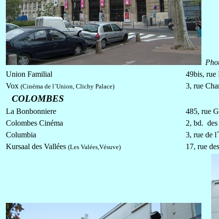
Pho
Union Familial
49bis, rue
Vox
3, rue Cha
(Cinéma de l´Union, Clichy Palace)
COLOMBES
La Bonbonniere
485, rue G
Colombes Cinéma
2, bd. des
Columbia
3, rue de 
Kursaal des Vallées
17, rue de
(Les Valées,Vésuve)