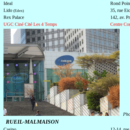
Ideal
Rond Poin
Lido
35, rue Ei
(Eden)
Rex Palace
142, av. P
UGC Ciné Cité Les 4 Temps
Centre Co
Pho
RUEIL-MALMAISON
Casino
12-14, ru