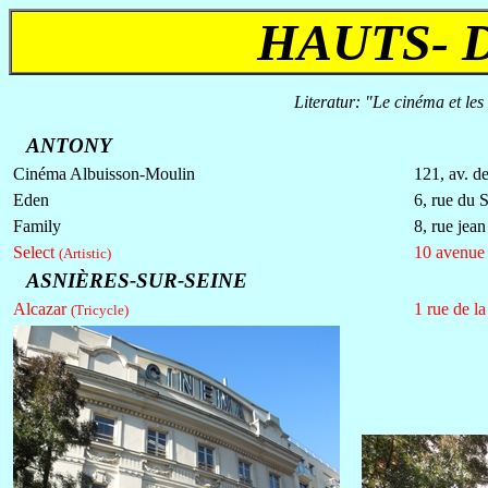
HAUTS- D
Literatur: "Le cinéma et le
ANTONY
Cinéma Albuisson-Moulin
121, av. de
Eden
6, rue du 
Family
8, rue jea
Select
10 avenue 
(Artistic)
ASNIÈRES-SUR-SEINE
Alcazar
1 rue de la
(Tricycle)