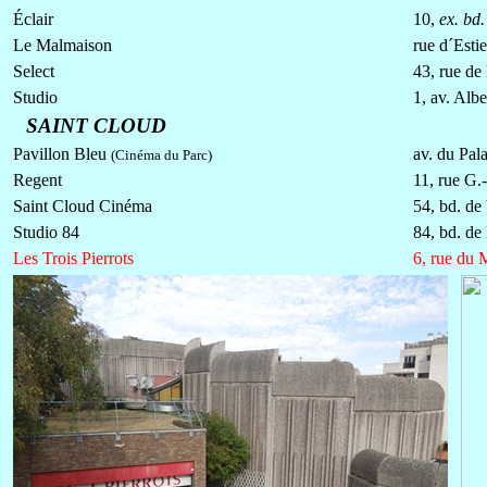
Éclair
10,
ex. bd
Le Malmaison
rue d´Esti
Select
43, rue de
Studio
1, av. Albe
SAINT CLOUD
Pavillon Bleu
av. du Pala
(Cinéma du Parc)
Regent
11, rue G.
Saint Cloud Cinéma
54, bd. de 
Studio 84
84, bd. de
Les Trois Pierrots
6, rue du 