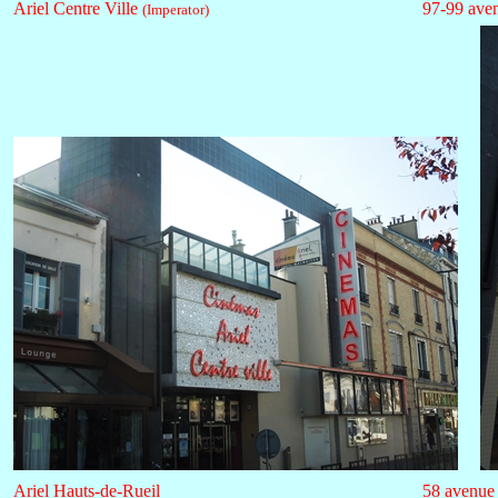
Ariel Centre Ville
97-99 ave
(Imperator)
Ariel Hauts-de-Rueil
58 avenue 