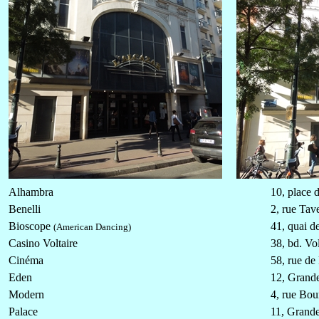
Alhambra
10, place d
Benelli
2, rue Tav
Bioscope
41, quai d
(American Dancing)
Casino Voltaire
38, bd. Vol
Cinéma
58, rue de 
Eden
12, Grand
Modern
4, rue Bou
Palace
11, Grand