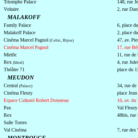
Triomphe Palace
148, rue J
Voltaire
2, rue Dan
MALAKOFF
Family Palace
6, place 
Malakoff Palace
2, place 
Cinéma Marcel Pagnol
47, av. Pi
(Celtic, Bijou)
Cinéma Marcel Pagnol
17, rue Bé
Mirtfic
11, rue de
Rex
4, rue Jule
(Ideal)
Théâtre 71
place du 
MEUDON
Central
34, rue de
(Palace)
Cinéma Fleury
place Jean
Espace Culturel Robert Doisneau
16, av. du
Pax
Val Fleury
Rex
48bis, rue
Salle Torres
Val Cinéma
7, rue des
MONTROUGE