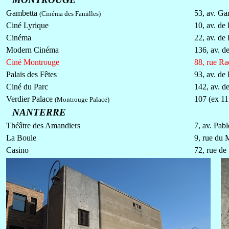
Gambetta
53, av. Ga
(Cinéma des Familles)
Ciné Lyrique
10, av. de
Cinéma
22, av. de
Modern Cinéma
136, av. d
Ciné Montrouge
88, rue Ra
Palais des Fêtes
93, av. de
Ciné du Parc
142, av. d
Verdier Palace
107 (ex 11
(Montrouge Palace)
NANTERRE
Théâtre des Amandiers
7, av. Pab
La Boule
9, rue du 
Casino
72, rue de