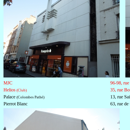
MJC
96-98, rue
Helios
35, rue Bo
(Club)
Palace
13, rue Sa
(Colombes Pathé)
Pierrot Blanc
63, rue de