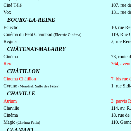
Ciné Télé
107, rue d
Vox
131, rue de
BOURG-LA-REINE
Eclectic
10, rue R
Cinéma du Petit Chambod
119, Rue G
(Electric Cinéma)
Regina
3, rue Ren
CHÂTENAY-MALABRY
Cinéma
73, route d
Rex
364, avenu
CHÂTILLON
Cinema Châtillon
7, bis rue 
Cyrano
1, rue Sid
(Mondial, Salle des Fêtes)
CHAVILLE
Atrium
3, parvis
Chaville
114, av. R
Cinéma
18, rue de 
Magic
110, Gran
(Cinéma Patin)
CLAMART