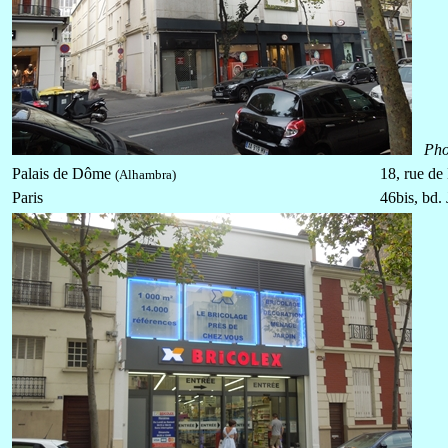
Pho
Palais de Dôme
18, rue d
(Alhambra)
Paris
46bis, bd.