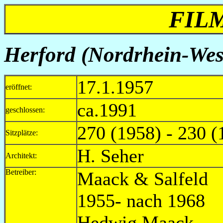
FIL
Herford (Nordrhein-Wes
17.1.1957
eröffnet:
ca.1991
geschlossen:
270 (1958) - 230 (
Sitzplätze:
H. Seher
Architekt:
Betreiber:
Maack &
1955- nach 1968
Hedwig