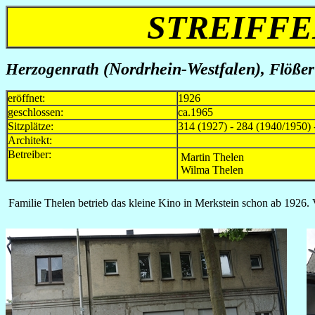
STREIFFE
Herzogenrath
(Nordrhein-Westfalen)
, Flößer
eröffnet:
1926
geschlossen:
ca.1965
Sitzplätze:
314 (1927) - 284 (1940/1950) 
Architekt:
Betreiber:
Martin Thelen
Wilma Thelen
Familie Thelen betrieb das kleine Kino in Merkstein schon ab 1926.