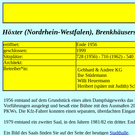
Höxter
(Nordrhein-Westfalen)
, Brenkhäusers
eröffnet:
Ende 1956
geschlossen:
1999
Sitzplätze:
728 (1956) - 716 (1962) - 540 
Architekt:
Betreiber*in:
Gebhard & Andree KG
Ilse Stüdemann
Willi Heuermann
Heribert (später mit Judith) S
1956 entstand auf dem Grundstück eines alten Dampfsägewerks das R
Vorführungen ausgelegt und besaß eine Bühne mit den Ausmaßen 20 x
PKWs. Die Kfz-Fahrer konnten einen separaten, überdachten Eingang 
1979 entstand ein zweiter Saal, in den Jahren 1981/82 ein dritter. E
Ein Bild des Saals finden Sie auf der Seite der heutigen
Stadthalle
.