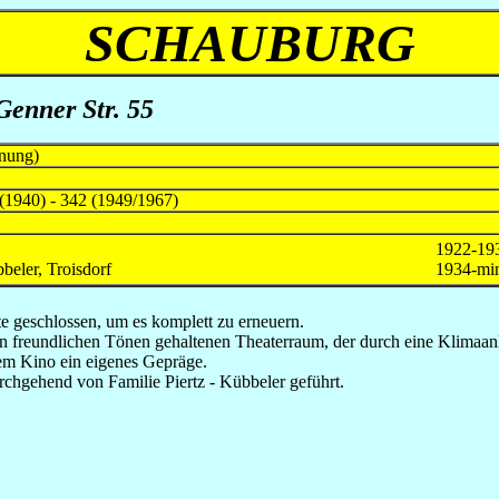
SCHAUBURG
 Genner Str. 55
fnung)
 (1940) - 342 (1949/1967)
1922-19
beler, Troisdorf
1934-mi
e geschlossen, um es komplett zu erneuern.
n freundlichen Tönen gehaltenen Theaterraum, der durch eine Klimaanl
m Kino ein eigenes Gepräge.
chgehend von Familie Piertz - Kübbeler geführt.