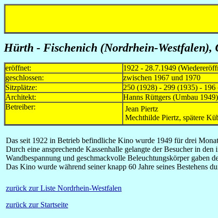
Hürth - Fischenich
(Nordrhein-Westfalen)
,
eröffnet:
1922 - 28.7.1949 (Wiedereröf
geschlossen:
zwischen 1967 und 1970
Sitzplätze:
250 (1928) - 299 (1935) - 196
Architekt:
Hanns Rüttgers (Umbau 1949)
Betreiber:
Jean Piertz
Mechthilde Piertz, spätere Küb
Das seit 1922 in Betrieb befindliche Kino wurde 1949 für drei Monat
Durch eine ansprechende Kassenhalle gelangte der Besucher in den i
Wandbespannung und geschmackvolle Beleuchtungskörper gaben de
Das Kino wurde während seiner knapp 60 Jahre seines Bestehens dur
zurück zur Liste Nordrhein-Westfalen
zurück zur Startseite