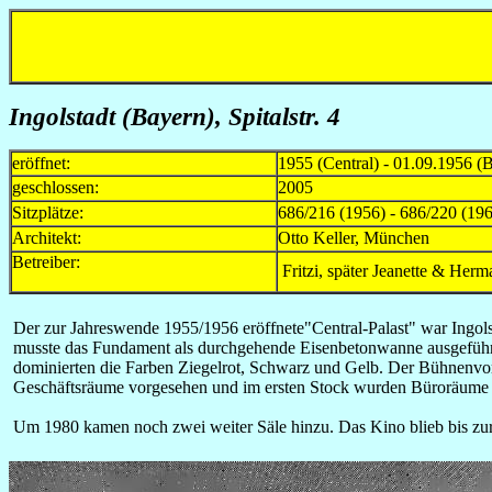
Ingolstadt (Bayern), Spitalstr. 4
eröffnet:
1955 (Central) - 01.09.1956 (
geschlossen:
2005
Sitzplätze:
686/216 (1956) - 686/220 (196
Architekt:
Otto Keller, München
Betreiber:
Fritzi, später Jeanette & Her
Der zur Jahreswende 1955/1956 eröffnete"Central-Palast" war Ingols
musste das Fundament als durchgehende Eisenbetonwanne ausgeführt
dominierten die Farben Ziegelrot, Schwarz und Gelb. Der Bühnenvor
Geschäftsräume vorgesehen und im ersten Stock wurden Büroräume e
Um 1980 kamen noch zwei weiter Säle hinzu. Das Kino blieb bis zur