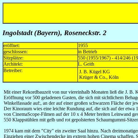
Ingolstadt (Bayern), Roseneckstr. 2
eröffnet:
1955
geschlossen:
in Betrieb
Sitzplätze:
550 (1955/1967) - 414/246 (1
Architekt:
L. Geith
Betreiber:
J. B. Kügel KG
Krüger & Co., Köln
Mit einer Rekordbauzeit von nur viereinhalb Monaten ließ die J. B. K
Eröffnung vor 500 geladenen Gasten, die sich mit sichtlichem Beha
Winkelfassade auf:, an der auf einer großen schwarzen Fläche der jewe
Der Kinoraum wies eine leichte Rundung auf, die sich auf der etwa 
von CinemaScope-Filmen auf der 10 x 4 Meter breiten Leinwand gest
550 Klappstühlen mit gelb und rot gepolsterten Schaumgummi-Sitze
1974 kam mit dem "City" ein zweiter Saal hinzu. Nach dreimonatiger
Einziehen einer Zwischendecke im extrem hohen Cinema schaffen. Sie 