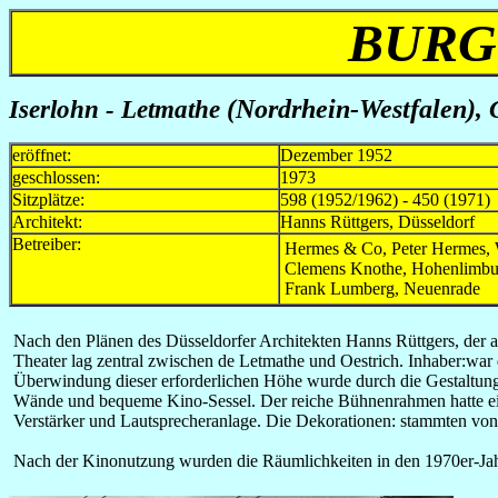
BURG
Iserlohn - Letmathe
(Nordrhein-Westfalen)
, 
eröffnet:
Dezember 1952
geschlossen:
1973
Sitzplätze:
598 (1952/1962) - 450 (1971)
Architekt:
Hanns Rüttgers, Düsseldorf
Betreiber:
Hermes & Co, Peter Hermes, 
Clemens Knothe, Hohenlimbu
Frank Lumberg, Neuenrade
Nach den Plänen des Düsseldorfer Architekten Hanns Rüttgers, der au
Theater lag zentral zwischen de Letmathe und Oestrich. Inhaber:war 
Überwindung dieser erforderlichen Höhe wurde durch die Gestaltung
Wände und bequeme Kino-Sessel. Der reiche Bühnenrahmen hatte ei
Verstärker und Lautsprecheranlage. Die Dekorationen: stammten v
Nach der Kinonutzung wurden die Räumlichkeiten in den 1970er-Ja