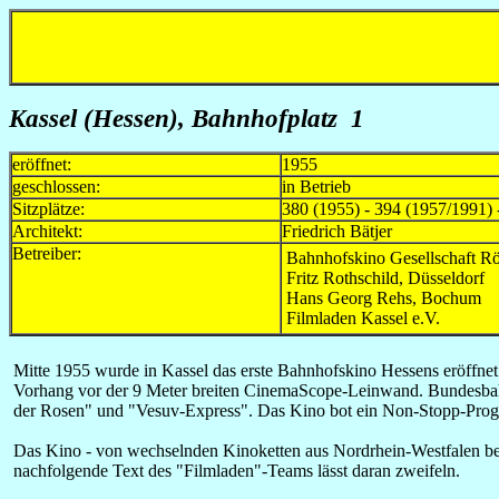
Kassel (Hessen), Bahnhofplatz 1
eröffnet:
1955
geschlossen:
in Betrieb
Sitzplätze:
380 (1955) - 394 (1957/1991) 
Architekt:
Friedrich Bätjer
Betreiber:
Bahnhofskino Gesellschaft Rö
Fritz Rothschild, Düsseldorf
Hans Georg Rehs, Bochum
Filmladen Kassel e.V.
Mitte 1955 wurde in Kassel das erste Bahnhofskino Hessens eröffnet
Vorhang vor der 9 Meter breiten CinemaScope-Leinwand. Bundesbahnr
der Rosen" und "Vesuv-Express". Das Kino bot ein Non-Stopp-Progr
Das Kino - von wechselnden Kinoketten aus Nordrhein-Westfalen betr
nachfolgende Text des "Filmladen"-Teams lässt daran zweifeln.