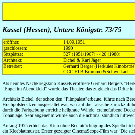
Kassel (Hessen), Untere Königstr. 73/75
eröffnet:
14.09.1951
geschlossen:
1990
Sitzplätze:
527 (1951/1967) - 420 (1980)
Architekt:
Eichel & Karl Jäger
Betreiber:
Gerhard Berger (Herkules Kinobet
CCC FTB Brummer&Schwei
Als neuntes Nachkriegskino Kassels eröffnete Gerhard Bergers "Herk
"Engel im Abendkleid" wurde das Theater, das zugleich das Dritte in d
Architekt Eichel, der schon den "Filmpalast"erbaute, führte nach Be
Hochpolstersitzen ausgestattet war, war auf die Tatsache zurückzufü
durch die Farbgebung erreicht: hellgraue Wände, cremefarbene Decke
Tonanlage. Sehr angenehm wurde auch die achtmal stündlich luftwe
Anfang 1955 erhielt das Kino ohne Beeinträchtigung des Spielbetrie
ein Kleeblattmuster. Erster gezeigter CinemaScope-Film war "Die si