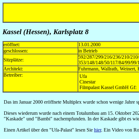
Kassel (Hessen), Karlsplatz 8
eröffnet:
13.01.2000
geschlossen:
in Betrieb
592/287/299/216/236/210/210/
Sitzplätze:
353/148/148/50/117/84/99/99/
Architekt:
Fuhrmann, Wallrath, Weinert, 
Betreiber:
Ufa
Cinestar
Filmpalast Kassel GmbH Gf: J
Das im Januar 2000 eröffnete Multiplex wurde schon wenige Jahre s
Dieses wiederum wurde nach einem Totalumbau am 15. Oktober 2020 
"Kaskade" und "Bambi" nachempfunden. In der Kaskade gibt es wie 
Einen Artikel über den "Ufa-Palast" lesen Sie
hier
. Ein Video von Ro