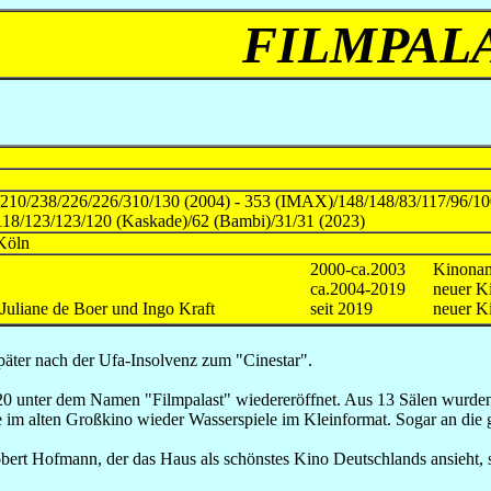
FILMPAL
210/238/226/226/310/130 (2004) - 353 (IMAX)/148/148/83/117/96/10
118/123/123/120 (Kaskade)/62 (Bambi)/31/31 (2023)
Köln
2000-ca.2003
Kinonam
ca.2004-2019
neuer K
uliane de Boer und Ingo Kraft
seit 2019
neuer K
päter nach der Ufa-Insolvenz zum "Cinestar".
unter dem Namen "Filmpalast" wiedereröffnet. Aus 13 Sälen wurden 1
im alten Großkino wieder Wasserspiele im Kleinformat. Sogar an die
bert Hofmann, der das Haus als schönstes Kino Deutschlands ansieht,