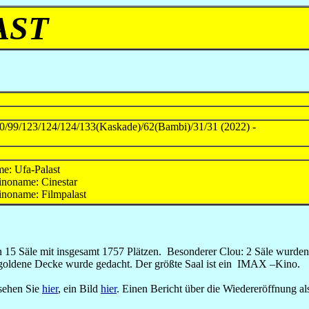
AST
0/99/123/124/124/133(Kaskade)/62(Bambi)/31/31 (2022) -
e: Ufa-Palast
inoname: Cinestar
inoname: Filmpalast
5 Säle mit insgesamt 1757 Plätzen. Besonderer Clou: 2 Säle wurden 
 goldene Decke wurde gedacht. Der größte Saal ist ein IMAX –Kino.
 sehen Sie
hier
, ein Bild
hier
. Einen Bericht über die Wiedereröffnung al