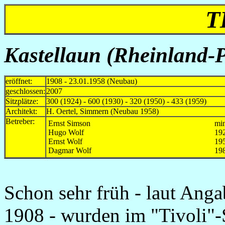
T
Kastellaun (Rheinland-Pf
eröffnet:
1908 - 23.01.1958 (Neubau)
geschlossen:
2007
Sitzplätze:
300 (1924) - 600 (1930) - 320 (1950) - 433 (1959)
Architekt:
H. Oertel, Simmern (Neubau 1958)
Betreber:
Ernst Simson
mi
Hugo Wolf
19
Ernst Wolf
195
Dagmar Wolf
198
Schon sehr früh - laut Ang
1908 - wurden im "Tivoli"