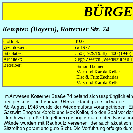
BÜRGE
Kempten (Bayern), Rotterner Str. 74
eröffnet:
1927
geschlossen:
ca.1977
Sitzplätze:
350 (1929/1938) - 400 (1940) 
Architekt:
Sepp Zwerch (Wiederaufbau 1
Betreiber:
Simon Hauner
Max und Karola Keller
Else & Fritz Zacharias
Max und Karola Keller
Im Anwesen Kotterner Straße 74 befand sich ursprünglich ein
neu gestaltet - im Februar 1945 vollständig zerstört wurde.
Ab August 1948 wurde der Wiederaufbau vorangetrieben. Ein 
Gastwirt-Ehepaar Karola und Max Keller, die den Saal vor dem
Durch zwei große Flügeltüren gelangte man in den Kassenraum
Wände wurden mit Rauhputz versehen, der auch akustisch s
Sitzreihen garantierte gute Sicht. Die Vorführung erfolgte du