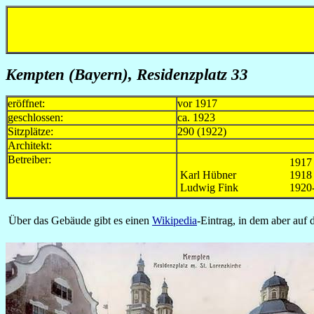
Kempten (Bayern), Residenzplatz 33
eröffnet:
vor 1917
geschlossen:
ca. 1923
Sitzplätze:
290 (1922)
Architekt:
Betreiber:
1917
Karl Hübner
1918
Ludwig Fink
1920
Über das Gebäude gibt es einen
Wikipedia
-Eintrag, in dem aber auf