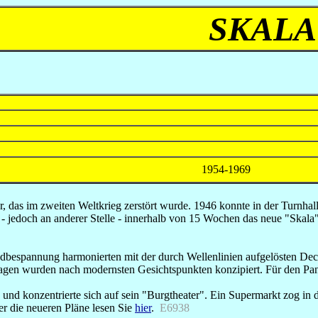
SKALA
1954-1969
, das im zweiten Weltkrieg zerstört wurde. 1946 konnte in der Turnhall
e - jedoch an anderer Stelle - innerhalb von 15 Wochen das neue "Skal
andbespannung harmonierten mit der durch Wellenlinien aufgelösten D
agen wurden nach modernsten Gesichtspunkten konzipiert. Für den Pa
und konzentrierte sich auf sein "Burgtheater". Ein Supermarkt zog in d
er die neueren Pläne lesen Sie
hier
.
E6938