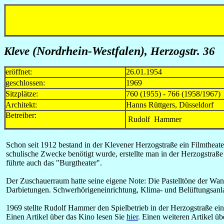
Kleve
(Nordrhein-Westfalen)
, Herzogstr. 36
eröffnet:
26.01.1954
geschlossen:
1969
Sitzplätze:
760 (1955) - 766 (1958/1967)
Architekt:
Hanns Rüttgers, Düsseldorf
Betreiber:
Rudolf Hammer
Schon seit 1912 bestand in der Klevener Herzogstraße ein Filmtheater
schulische Zwecke benötigt wurde, erstellte man in der Herzogstraß
führte auch das "Burgtheater".
Der Zuschauerraum hatte seine eigene Note: Die Pastelltöne der W
Darbietungen. Schwerhörigeneinrichtung, Klima- und Belüftungsanl
1969 stellte Rudolf Hammer den Spielbetrieb in der Herzogstraße ein 
Einen Artikel über das Kino lesen Sie
hier
. Einen weiteren Artikel üb