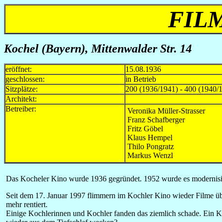
FIL
Kochel (Bayern), Mittenwalder Str. 14
eröffnet:
15.08.1936
geschlossen:
in Betrieb
Sitzplätze:
200 (1936/1941) - 400 (1940/1
Architekt:
Betreiber:
Veronika Müller-Strasser
Franz Schafberger
Fritz Göbel
Klaus Hempel
Thilo Pongratz
Markus Wenzl
Das Kocheler Kino wurde 1936 gegründet. 1952 wurde es modernisier
Seit dem 17. Januar 1997 flimmern im Kochler Kino wieder Filme über
mehr rentiert.
Einige Kochlerinnen und Kochler fanden das ziemlich schade. Ein K