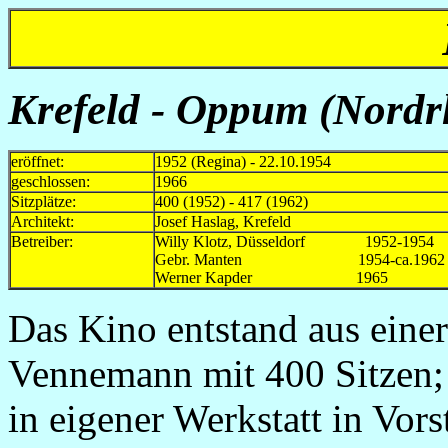
Krefeld - Oppum (Nordrh
eröffnet:
1952 (Regina) - 22.10.1954
geschlossen:
1966
Sitzplätze:
400 (1952) - 417 (1962)
Architekt:
Josef Haslag, Krefeld
Betreiber:
Willy Klotz, Düsseldorf 1952-1954
Gebr. Manten 1954-ca.1962 neu
Werner Kapder 1965
Das Kino entstand aus eine
Vennemann mit 400 Sitzen; 
in eigener Werkstatt in Vors