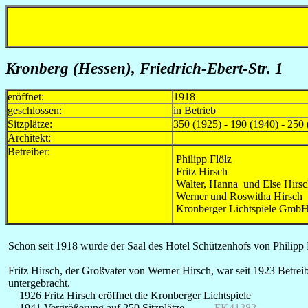
Kronberg (Hessen), Friedrich-Ebert-Str. 1
eröffnet:
1918
geschlossen:
in Betrieb
Sitzplätze:
350 (1925) - 190 (1940) - 250 
Architekt:
Betreiber:
Philipp Flölz
Fritz Hirsch
Walter, Hanna und Else Hirs
Werner und Roswitha Hirsch
Kronberger Lichtspiele GmbH
Schon seit 1918 wurde der Saal des Hotel Schützenhofs von Philipp F
Fritz Hirsch, der Großvater von Werner Hirsch, war seit 1923 Betrei
untergebracht.
1926 Fritz Hirsch eröffnet die Kronberger Lichtspiele
1941 Vergrößerung auf 250 Sitzplätze
FK41282