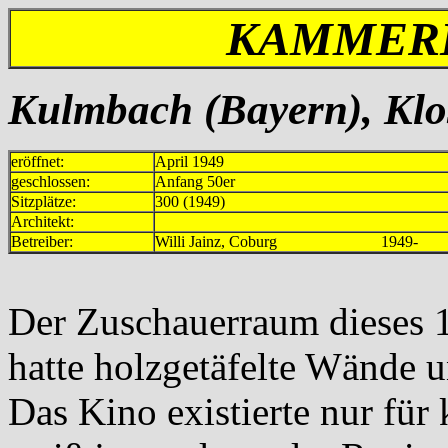
KAMMERL
Kulmbach (Bayern), Klo
eröffnet:
April 1949
geschlossen:
Anfang 50er
Sitzplätze:
300 (1949)
Architekt:
Betreiber:
Willi Jainz, Coburg 1949-
Der Zuschauerraum dieses 1
hatte holzgetäfelte Wände u
Das Kino existierte nur für 