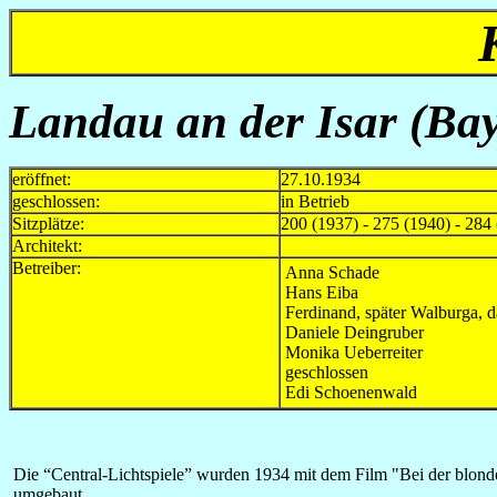
Landau an der Isar (Bay
eröffnet:
27.10.1934
geschlossen:
in Betrieb
Sitzplätze:
200 (1937) - 275 (1940) - 284 
Architekt:
Betreiber:
Anna Schade
Hans Eiba
Ferdinand, später Walburga, 
Daniele Deingruber
Monika Ueberreiter
geschlossen
Edi Schoenenwald
Die “Central-Lichtspiele” wurden 1934 mit dem Film "Bei der blonden
umgebaut.