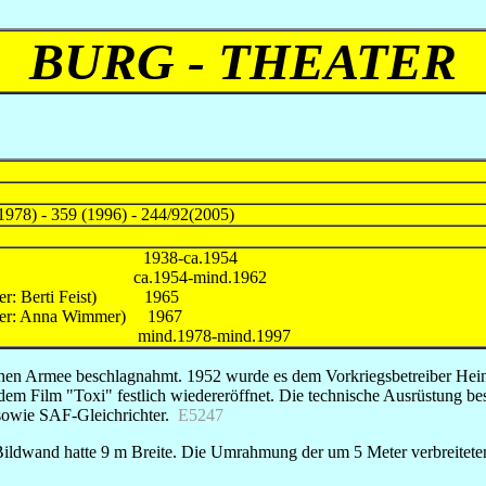
BURG - THEATER
1978) - 359 (1996) - 244/92(2005)
raubing 1938-ca.1954
.1954-mind.1962
hter: Berti Feist) 1965
hter: Anna Wimmer) 1967
e mind.1978-mind.1997
hen Armee beschlagnahmt. 1952 wurde es dem Vorkriegsbetreiber Hei
 dem Film "Toxi" festlich wiedereröffnet. Die technische Ausrüstung 
sowie SAF-Gleichrichter.
E5247
dwand hatte 9 m Breite. Die Umrahmung der um 5 Meter verbreiteten 