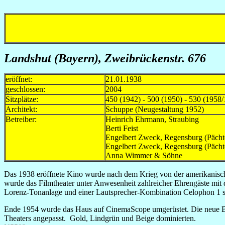
Landshut (Bayern), Zweibrückenstr. 676
eröffnet:
21.01.1938
geschlossen:
2004
Sitzplätze:
450 (1942) - 500 (1950) - 530 (1958/
Architekt:
Schuppe (Neugestaltung 1952)
Betreiber:
Heinrich Ehrmann, St
Berti Feist ca
Engelbert Zweck, Regensburg (Päc
Engelbert Zweck, Regensburg (Päc
Anna Wimmer & Söhn
Das 1938 eröffnete Kino wurde nach dem Krieg von der amerikanisc
wurde das Filmtheater unter Anwesenheit zahlreicher Ehrengäste mit
Lorenz-Tonanlage und einer Lautsprecher-Kombination Celophon 1 
Ende 1954 wurde das Haus auf CinemaScope umgerüstet. Die neue Bil
Theaters angepasst. Gold, Lindgrün und Beige dominierten.