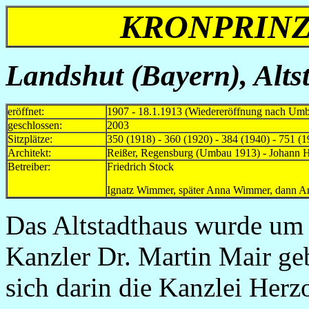
KRONPRINZ
Landshut (Bayern), Alts
eröffnet:
1907 - 18.1.1913 (Wiedereröffnung nach Um
geschlossen:
2003
Sitzplätze:
350 (1918) - 360 (1920) - 384 (1940) - 751 (1
Architekt:
Reißer, Regensburg (Umbau 1913) - Johann
Betreiber:
Friedrich Stock
Ignatz Wimmer, später Anna Wimmer, d
Das Altstadthaus wurde um
Kanzler Dr. Martin Mair ge
sich darin die Kanzlei Herz