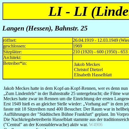
LI - LI (Linde
Langen (Hessen), Bahnstr.
25
röffnet:
26.04.1919 - 12.03.1949 (Wie
geschlossen:
1969
Sitzplätze:
210 (1920) - 600 (1950) - 653
Architekt:
Betreiber*in:
Jakob Meckes
Christof Dietzel
Elisabeth Hasselblatt
J
akob Meckes hatte in dem Kopf-an-Kopf-Rennen, wer es denn nun sch
„Zum Lindenfels“ in der Bahnstraße 25 untergebracht; die Filme wurd
Meckes hatte zwar im Rennen um die Einrichtung der ersten Langener S
Erst 1949 hieß es an gleicher Stelle wieder: „Vorhang auf“ in dem j
fasste mit 18 Sitzreihen rund 400 Besucher. Der Raum war in hellb
Aufführungen der "Städtischen Bühne Frankfurt" geplant. Im Vorpr
Die Nachkriegsbetreiberin Hasselblatt stammte aus der traditionsreic
("Central" an der Konstablerwache) aktiv war.
W4906