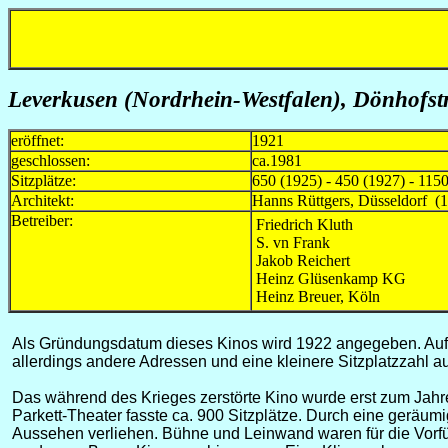
Leverkusen (Nordrhein-Westfalen),
Dönhofstr
eröffnet:
1921
geschlossen:
ca.1981
Sitzplätze:
650 (1925) - 450 (1927) - 1150
Architekt:
Hanns Rüttgers, Düsseldorf (
Betreiber:
Friedrich Kluth
S. vn Frank
Jakob Reichert
Heinz Glüsenkamp KG
Heinz Breuer, Köln
Als Gründungsdatum dieses Kinos wird 1922 angegeben. Auf e
allerdings andere Adressen und eine kleinere Sitzplatzzahl a
Das während des Krieges zerstörte Kino wurde erst zum Jahr
Parkett-Theater fasste ca. 900 Sitzplätze. Durch eine gerä
Aussehen verliehen. Bühne und Leinwand waren für die Vorfüh