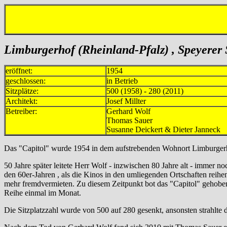
Limburgerhof (Rheinland-Pfalz) , Speyerer 
eröffnet:
1954
geschlossen:
in Betrieb
Sitzplätze:
500 (1958) - 280 (2011)
Architekt:
Josef Millter
Betreiber:
Gerhard Wolf 1954
Thomas Sauer 2010
Susanne Deickert & Dieter Janneck
Das "Capitol" wurde 1954 in dem aufstrebenden Wohnort Limburgerho
50 Jahre später leitete Herr Wolf - inzwischen 80 Jahre alt - immer no
den 60er-Jahren , als die Kinos in den umliegenden Ortschaften reihe
mehr fremdvermieten. Zu diesem Zeitpunkt bot das "Capitol" gehob
Reihe einmal im Monat.
Die Sitzplatzzahl wurde von 500 auf 280 gesenkt, ansonsten strahlte