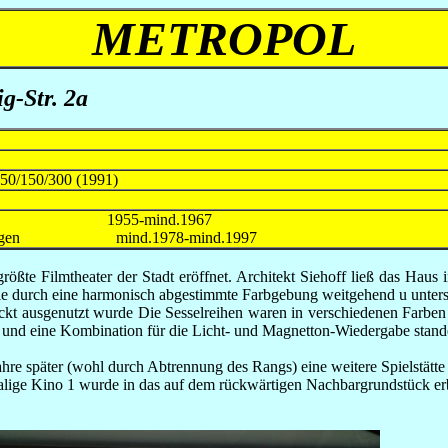
METROPOL
g-Str. 2a
450/150/300 (1991)
1955-mind.1967
r, Kitzingen mind.1978-mind.1997
te Filmtheater der Stadt eröffnet. Architekt Siehoff ließ das Haus 
 die durch eine harmonisch abgestimmte Farbgebung weitgehend u unters
ickt ausgenutzt wurde Die Se
s
selreihen waren in verschiedenen Farben
und eine Kombination für die Licht- und Magnetton-Wiedergabe stan
hre später (wohl durch Abtrennung des Rangs) eine weitere Spielstätt
malige Kino 1 wurde in das auf dem rückwärtigen Nachbargrundstück er