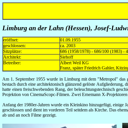
Limburg an der Lahn (Hessen), Josef-Ludwi
eröffnet:
01.09.1955
geschlossen:
ca. 2003
Sitzplätze:
686 (1958/1978) - 686/100 (1983) - 
Architekt:
Siehoff
Betreiber:
Albert Weil KG 
Franz, später Friedrich Gahle
Am 1. September 1955 wurde in Limburg mit dem "Metropol" das größ
bestach durch eine architektonisch glänzend gelöste Aufgliederung,
hatte einen freischwebenden Rang, der beleuchtungstechnisch gesch
Projektion von CinemaScopc-Filmen. Zwei Ernemann X-Projektoren 
Anfang der 1980er-Jahren wurde ein Kleinkino hinzugefügt, einige Ja
geschlossen und dient im vorderen Teil seitdem als Kirche. Das ehe
ab und an noch Filme gezeigt.