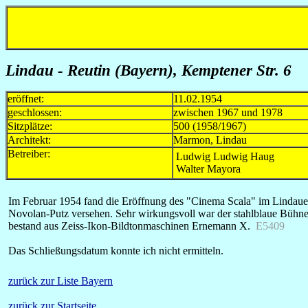
Lindau - Reutin (Bayern), Kemptener Str. 6
eröffnet:
11.02.1954
geschlossen:
zwischen 1967 und 1978
Sitzplätze:
500 (1958/1967)
Architekt:
Marmon, Lindau
Betreiber:
Ludwig Ludwig Haug
Walter Mayora
Im Februar 1954 fand die Eröffnung des "Cinema Scala" im Lindauer 
Novolan-Putz versehen. Sehr wirkungsvoll war der stahlblaue Bühne
bestand aus Zeiss-Ikon-Bildtonmaschinen Ernemann X.
E5409
Das Schließungsdatum konnte ich nicht ermitteln.
zurück zur Liste Bayern
zurück zur Startseite