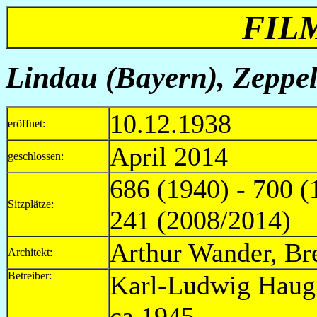
FIL
Lindau (Bayern), Zeppeli
10.12.1938
eröffnet:
April 2014
geschlossen:
686 (1940) - 700 (
Sitzplätze:
241 (2008/2014)
Arthur Wander, Br
Architekt:
Betreiber:
Karl-Ludw
ca.1945