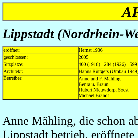
A
Lippstadt
(Nordrhein-Wes
eröffnet:
Hernst 1936
geschlossen:
2005
Sitzplätze:
400 (1918) - 284 (1926) - 599
Architekt:
Hanns Rüttgers (Umbau 1949
Betreiber:
Anne und F. Mählin
Benra u. Braun
Hubert Nieuwdorp, Soe
Michael Bra
Anne Mähling, die schon a
Lippstadt betrieb, eröffnet