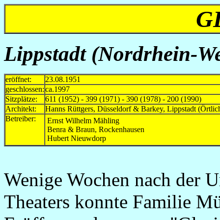
G
Lippstadt
(Nordrhein-We
eröffnet:
23.08.1951
geschlossen:
ca.1997
Sitzplätze:
611 (1952) - 399 (1971) - 390 (1978) - 200 (1990)
Architekt:
Hanns Rüttgers, Düsseldorf & Barkey, Lippstadt (Örtlic
Betreiber:
Ernst Wilhelm Mähling
Benra & Braun, Rockenhausen
Hubert Nieuwdorp
Wenige Wochen nach der Um
Theaters konnte Familie M