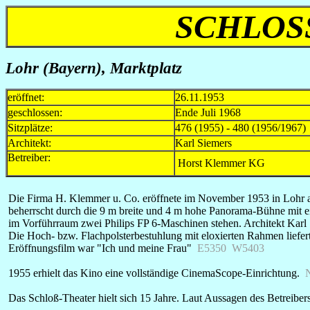
SCHLOS
Lohr (Bayern), Marktplatz
eröffnet:
26.11.1953
geschlossen:
Ende Juli 1968
Sitzplätze:
476 (1955) - 480 (1956/1967)
Architekt:
Karl Siemers
Betreiber:
Horst Klemmer KG
Die Firma H. Klemmer u. Co. eröffnete im November 1953 in Lohr am
beherrscht durch die 9 m breite und 4 m hohe Panorama-Bühne mit ei
im Vorführraum zwei Philips FP 6-Maschinen stehen. Architekt Karl S
Die Hoch- bzw. Flachpolsterbestuhlung mit eloxierten Rahmen liefer
Eröffnungsfilm war "Ich und meine Frau"
E5350
W5403
1955 erhielt das Kino eine vollständige CinemaScope-Einrichtung.
Das Schloß-Theater hielt sich 15 Jahre. Laut Aussagen des Betreibe