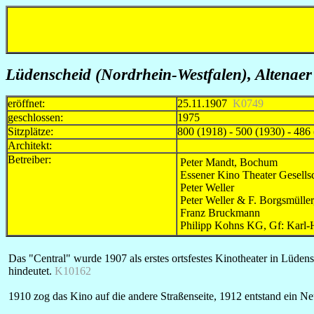
Lüdenscheid (Nordrhein-Westfalen), Altenaer 
eröffnet:
25.11.1907
K0749
geschlossen:
1975
Sitzplätze:
800 (1918) - 500 (1930) - 486 
Architekt:
Betreiber:
Peter Mandt, Bochum
Essener Kino Theater Gesell
Peter Weller
Peter Weller & F. Borgsmüller
Franz Bruckmann
Philipp Kohns KG, Gf: Karl
Das "Central" wurde 1907 als erstes ortsfestes Kinotheater in Lüden
hindeutet.
K10162
1910 zog das Kino auf die andere Straßenseite, 1912 entstand ein N