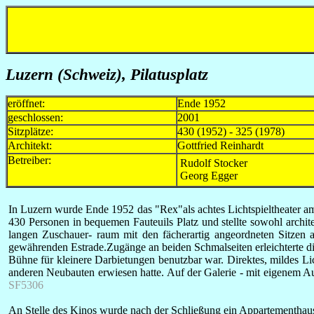
Luzern (Schweiz), Pilatusplatz
eröffnet:
Ende 1952
geschlossen:
2001
Sitzplätze:
430 (1952) - 325 (1978)
Architekt:
Gottfried Reinhardt
Betreiber:
Rudolf Stocker
Georg Egger
In Luzern wurde Ende 1952 das "Rex"als achtes Lichtspieltheater am 
430 Personen in bequemen Fauteuils Platz und stellte sowohl archi
langen Zuschauer- raum mit den fächerartig angeordneten Sitzen a
gewährenden Estrade.Zugänge an beiden Schmalseiten erleichterte di
Bühne für kleinere Darbietungen benutzbar war. Direktes, mildes Li
anderen Neubauten erwiesen hatte. Auf der Galerie - mit eigenem Au
SF5306
An Stelle des Kinos wurde nach der Schließung ein Appartementhau