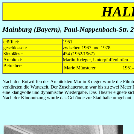
HAL
Mainburg (Bayern),
Paul-Nappenbach-Str. 2
eröffnet:
1951
geschlossen:
zwischen 1967 und 1978
Sitzplätze:
454 (1952/1967)
Architekt:
Martin Krieger, Unterpfaffenhofen
Betreiber:
Marie Münsterer
1951-
Nach den Entwürfen des Architekten Martin Krieger wurde die Filmbü
verkürzten die Wartezeit. Der Zuschauerraum war bis zu zwei Meter 
eine klangvolle und dynamische Wiedergabe. Das Theater eignete sich
Nach der Kinonutzung wurde das Gebäude zur Stadthalle umgebaut.