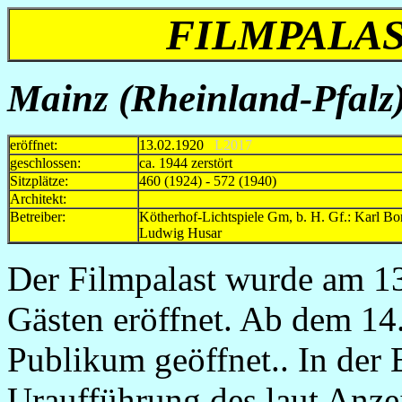
FILMPALA
Mainz (Rheinland-Pfalz)
eröffnet:
13.02.1920
L2017
geschlossen:
ca. 1944 zerstört
Sitzplätze:
460 (1924) - 572 (1940)
Architekt:
Betreiber:
Kötherhof-Lichtspiele Gm, b. H. Gf.: Karl
Ludwig Husar ca.19
Der Filmpalast wurde am 13
Gästen eröffnet. Ab dem 14.
Publikum geöffnet.. In der 
Uraufführung des laut Anze