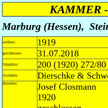
KAMMER -
Marburg (Hessen),
Stei
1919
eröffnet:
31.07.2018
geschlossen:
200 (1920) 272/80 
Sitzplätze:
Dierschke & Schw
Architekt:
Betreiber:
Josef C
1920
geschl