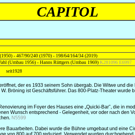
CAPITOL
 (1950) - 467/90/240 (1970) - 198/64/164/34 (2019)
 Wahl (Umbau 1956) - Hanns Rüttgers (Umbau 1969)
K281096 E6997
seit1928
ffnet, der es 1933 seinem Sohn übergab. Die Witwe und die Ki
W. Bröning ist Geschäftsführer. Das 800-Platz-Theater wurde bis
en Renovierung im Foyer des Hauses eine „Quicki-Bar", die in m
nen Wunsch entsprechend - Gelegenheit, vor oder nach den Vor
schen.
N5599
re Bauarbeiten. Dabei wurde die Bühne umgebaut und eine Cine
ge von 800 auf 700 reduziert. Verwendet wurden durchgehend ho