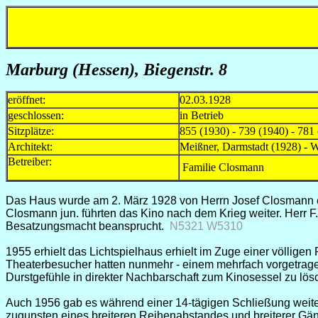
Marburg (Hessen)
, Biegenstr. 8
eröffnet:
02.03.1928
geschlossen:
in Betrieb
Sitzplätze:
855 (1930) - 739 (1940) - 781
Architekt:
Meißner, Darmstadt (1928) -
Betreiber:
Familie Closmann
Das Haus wurde am 2. März 1928 von Herrn Josef Closmann erö
Closmann jun. führten das Kino nach dem Krieg weiter. Herr F. 
Besatzungsmacht beansprucht.
N5321 W5310
1955 erhielt das Lichtspielhaus erhielt im Zuge einer völlig
Theaterbesucher hatten nunmehr - einem mehrfach vorgetrage
Durstgefühle in direkter Nachbarschaft zum Kinosessel zu lö
Auch 1956 gab es während einer 14-tägigen Schließung weite
zugunsten eines breiteren Reihenabstandes und breiterer Gän