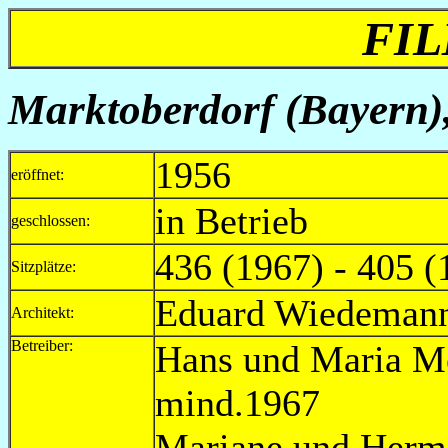
FI
Marktoberdorf (Bayern)
1956
eröffnet:
in Betrieb
geschlossen:
436 (1967) - 405 (
Sitzplätze:
Eduard Wiedeman
Architekt:
Betreiber:
Hans und 
mind.1967
Mariane und